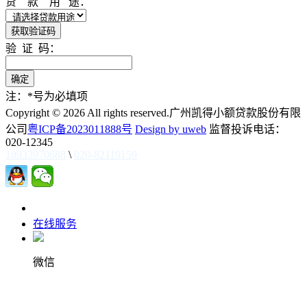
贷 款 用 途：
验 证 码：
注：*号为必填项
Copyright © 2026 All rights reserved.
广州凯得小额贷款股份有限
公司
粤ICP备2023011888号
Design by uweb
监督投诉电话：
020-12345
18933970688
\
020-82119159
在线服务
微信