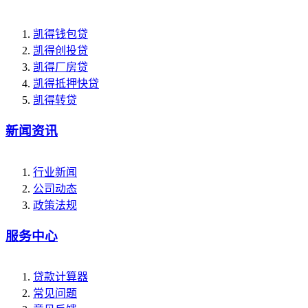
凯得钱包贷
凯得创投贷
凯得厂房贷
凯得抵押快贷
凯得转贷
新闻资讯
行业新闻
公司动态
政策法规
服务中心
贷款计算器
常见问题