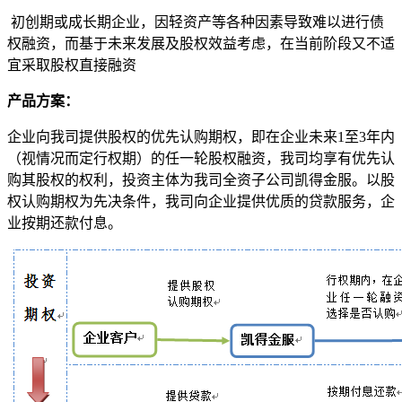
初创期或成长期企业，因轻资产等各种因素导致难以进行债
权融资，而基于未来发展及股权效益考虑，在当前阶段又不适
宜采取股权直接融资
产品方案：
企业向我司提供股权的优先认购期权，即在企业未来1至3年内
（视情况而定行权期）的任一轮股权融资，我司均享有优先认
购其股权的权利，投资主体为我司全资子公司凯得金服。以股
权认购期权为先决条件，我司向企业提供优质的贷款服务，企
业按期还款付息。