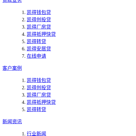
贷款业务
凯得钱包贷
凯得创投贷
凯得厂房贷
凯得抵押快贷
凯得转贷
凯得安居贷
在线申请
客户案例
凯得钱包贷
凯得创投贷
凯得厂房贷
凯得抵押快贷
凯得转贷
新闻资讯
行业新闻