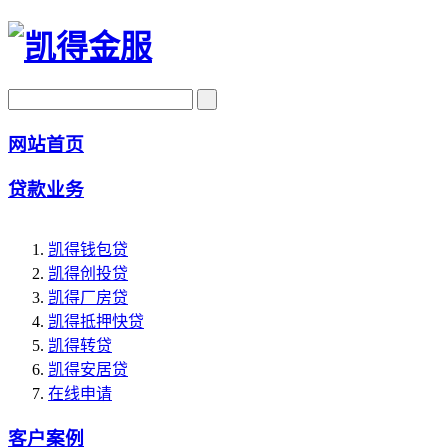
网站首页
贷款业务
凯得钱包贷
凯得创投贷
凯得厂房贷
凯得抵押快贷
凯得转贷
凯得安居贷
在线申请
客户案例