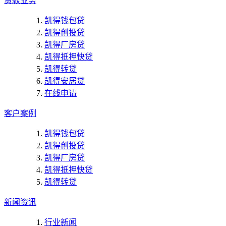
贷款业务
凯得钱包贷
凯得创投贷
凯得厂房贷
凯得抵押快贷
凯得转贷
凯得安居贷
在线申请
客户案例
凯得钱包贷
凯得创投贷
凯得厂房贷
凯得抵押快贷
凯得转贷
新闻资讯
行业新闻