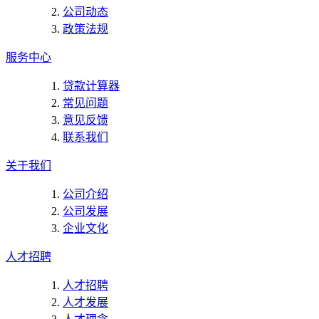
公司动态
政策法规
服务中心
贷款计算器
常见问题
意见反馈
联系我们
关于我们
公司介绍
公司发展
企业文化
人才招聘
人才招聘
人才发展