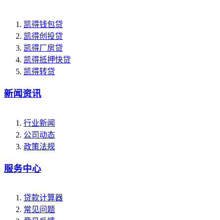
凯得钱包贷
凯得创投贷
凯得厂房贷
凯得抵押快贷
凯得转贷
新闻资讯
行业新闻
公司动态
政策法规
服务中心
贷款计算器
常见问题