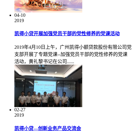
04-10
2019
凯得小贷开展加强党员干部的党性修养的党课活动
2019年4月10日上午，广州凯得小额贷款股份有限公司党
支部开展了专题党课--加强党员干部的党性修养的党课
活动，黄礼黎书记在公司......
02-27
2019
凯得小贷---创新业务产品交流会